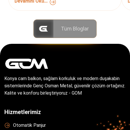
Devamını Oku...
D
Tüm Bloglar
Konya cam balkon, sağlam korkuluk ve modern duşakabin
sistemlerinde Genç Osman Metal; güvenilir çözüm ortağınız.
Kalite ve konforu birleştiriyoruz - GOM
Hizmetlerimiz
Otomatik Panjur