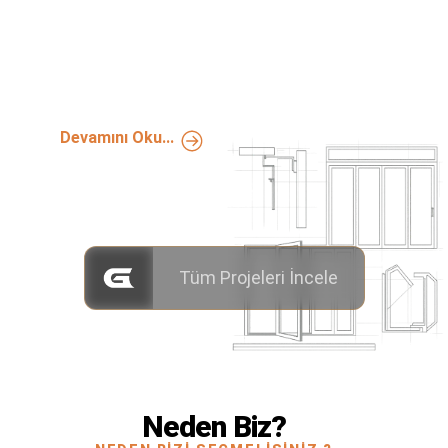
Katlanır Cam Balkon
Isıcamlı Katlanı Cambalkon
Devamını Oku...
Tüm Projeleri İncele
Neden Biz?